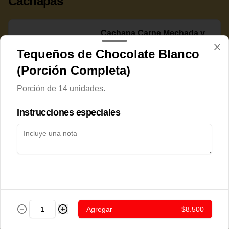
Cachapas
Cachapa Carne Mechada y
Queso Rallado
Tequeños de Chocolate Blanco
(Porción Completa)
Porción de 14 unidades.
$7.800
Instrucciones especiales
Cachapa Cerdo Frito
$7.800
Agregar
$8.500
Cachapa Chorizo