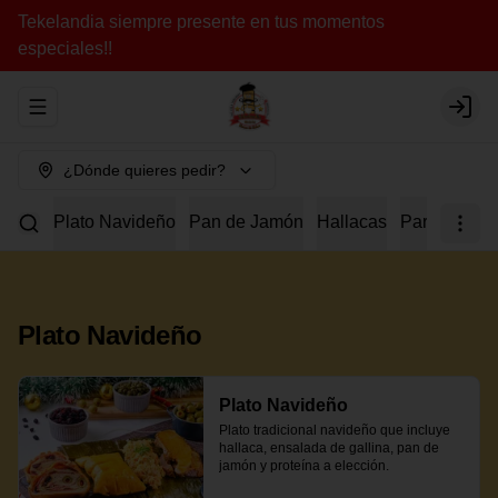
Tekelandia siempre presente en tus momentos
especiales!!
Abrir menu de navegación
Login
¿Dónde quieres pedir?
Plato Navideño
Pan de Jamón
Hallacas
Para Compar
Plato Navideño
Plato Navideño
Plato tradicional navideño que incluye 
hallaca, ensalada de gallina, pan de 
jamón y proteína a elección.