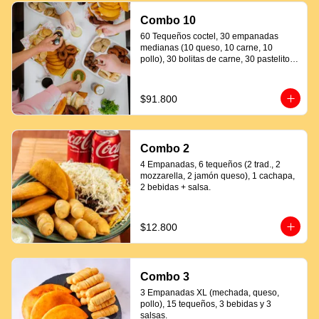
Combo 10
60 Tequeños coctel, 30 empanadas 
medianas (10 queso, 10 carne, 10 
pollo), 30 bolitas de carne, 30 pastelitos 
coctel variados, 20 mandocas + 250ml 
de salsa.
$91.800
Combo 2
4 Empanadas, 6 tequeños (2 trad., 2 
mozzarella, 2 jamón queso), 1 cachapa, 
2 bebidas + salsa.
$12.800
Combo 3
3 Empanadas XL (mechada, queso, 
pollo), 15 tequeños, 3 bebidas y 3 
salsas.