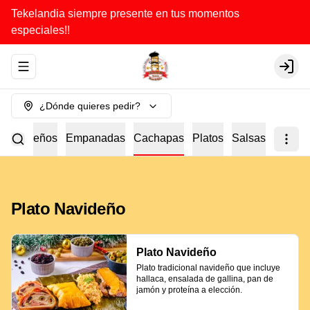
Tekelandia siempre presente en tus momentos
especiales!!
Abrir menu de navegación
Login
¿Dónde quieres pedir?
a
Tequeños
Empanadas
Cachapas
Platos
Salsas
Plato Navideño
Plato Navideño
Plato tradicional navideño que incluye 
hallaca, ensalada de gallina, pan de 
jamón y proteína a elección.