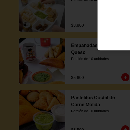
$3.800
Empanadas Coctel de
Queso
Porción de 10 unidades.
$5.600
Pastelitos Coctel de
Carne Molida
Porción de 10 unidades.
$3.500