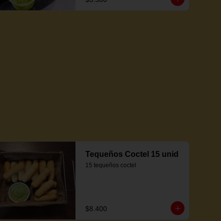
Tequeños Coctel 15 unid
15 tequeños coctel
$8.400