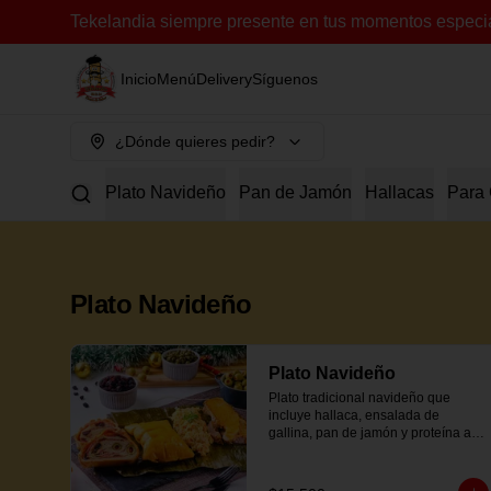
Tekelandia siempre presente en tus momentos especia
Inicio
Menú
Delivery
Síguenos
¿Dónde quieres pedir?
Plato Navideño
Pan de Jamón
Hallacas
Para 
Plato Navideño
Plato Navideño
Plato tradicional navideño que 
incluye hallaca, ensalada de 
gallina, pan de jamón y proteína a 
elección.