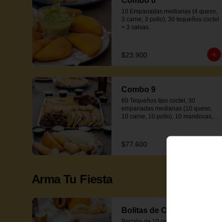
Combo 6
10 Empanadas medianas (4 queso, 
3 carne, 3 pollo), 30 tequeños coctel 
+ 3 salsas.
$23.900
Combo 9
60 Tequeños tipo coctel, 30 
empanadas medianas (10 queso, 
10 carne, 10 pollo), 10 mandocas, 
10 minicachapas y 5 salsas.
$77.600
Arma Tu Fiesta
Bolitas de Carne
Porción de 10 unidades.