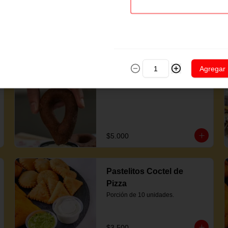
Carne
Porción de 10 unidades.
$5.600
Agregar
Mandocas (5 Unidades)
$5.000
Pastelitos Coctel de
Pizza
Porción de 10 unidades.
$3.500