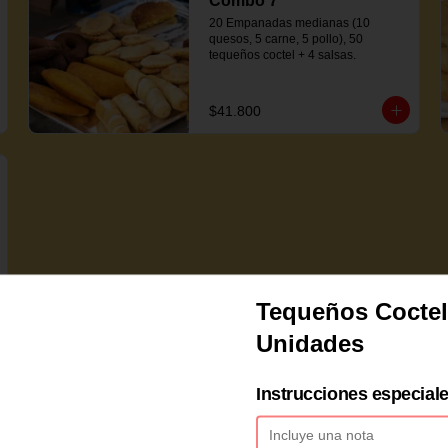
Combo 7
20 Empanadas medianas (10 
quesos, 5 carne, 5 pollo), 50 
tequeños coctel + 4 salsas.
$41.800
Tequeños Coctel
Unidades
Instrucciones especial
Empanadas Coctel de