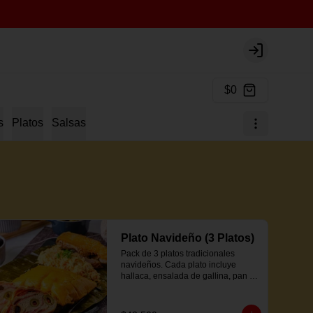
Login
$0
s
Platos
Salsas
Plato Navideño (3 Platos)
Pack de 3 platos tradicionales 
navideños. Cada plato incluye 
hallaca, ensalada de gallina, pan de 
jamón y proteína a elección.