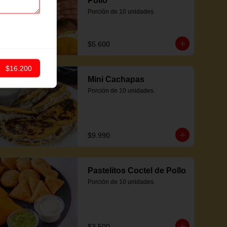
Pollo
Porción de 10 unidades.
$5.600
$16.200
Mini Cachapas
Porción de 10 unidades.
$9.990
Pastelitos Coctel de Pollo
Porción de 10 unidades.
$3.500