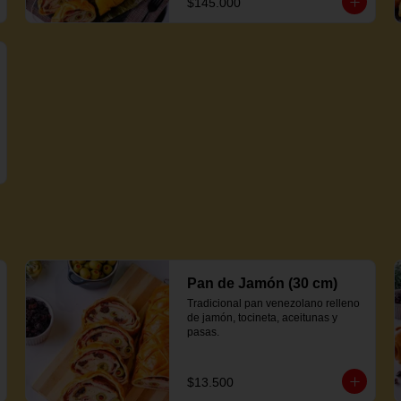
$145.000
Pan de Jamón (30 cm)
Tradicional pan venezolano relleno 
de jamón, tocineta, aceitunas y 
pasas.
$13.500