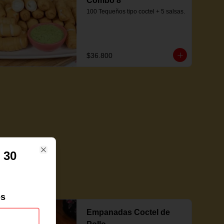
Combo 8
100 Tequeños tipo coctel + 5 salsas.
$36.800
 30
Close
es
Empanadas Coctel de