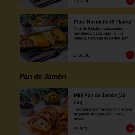
$15.500
Plato Navideño (6 Platos)
Pack de 6 platos tradicionales 
navideños. Cada plato incluye 
hallaca, ensalada de gallina, pan de 
jamón y proteína a elección.
$78.000
Pan de Jamón
Mini Pan de Jamón (20
cm)
Tradicional pan venezolano relleno 
de jamón, tocineta, aceitunas y 
pasas.
$8.900