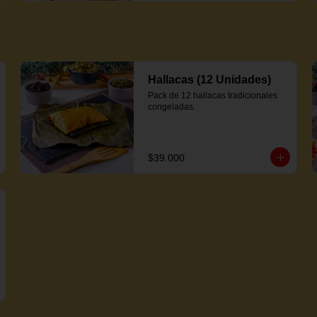
Hallacas (12 Unidades)
Pack de 12 hallacas tradicionales 
congeladas.
$39.000