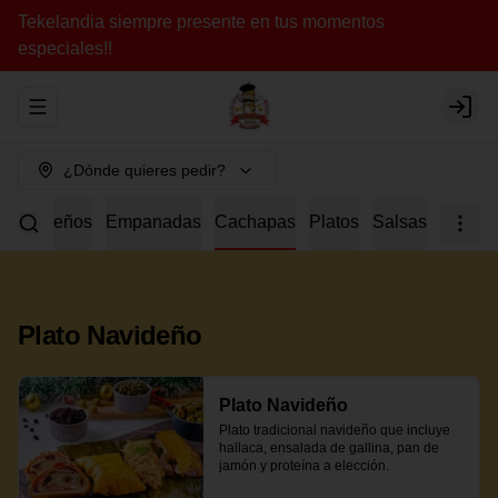
Tekelandia siempre presente en tus momentos
especiales!!
Abrir menu de navegación
Login
¿Dónde quieres pedir?
a
Tequeños
Empanadas
Cachapas
Platos
Salsas
Plato Navideño
Plato Navideño
Plato tradicional navideño que incluye 
hallaca, ensalada de gallina, pan de 
jamón y proteína a elección.