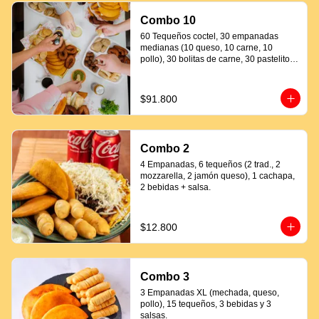
Combo 10
60 Tequeños coctel, 30 empanadas 
medianas (10 queso, 10 carne, 10 
pollo), 30 bolitas de carne, 30 pastelitos 
coctel variados, 20 mandocas + 250ml 
de salsa.
$91.800
Combo 2
4 Empanadas, 6 tequeños (2 trad., 2 
mozzarella, 2 jamón queso), 1 cachapa, 
2 bebidas + salsa.
$12.800
Combo 3
3 Empanadas XL (mechada, queso, 
pollo), 15 tequeños, 3 bebidas y 3 
salsas.