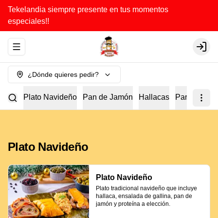
Tekelandia siempre presente en tus momentos
especiales!!
Abrir menu de navegación
Login
¿Dónde quieres pedir?
Plato Navideño
Pan de Jamón
Hallacas
Para Compar
Plato Navideño
Plato Navideño
Plato tradicional navideño que incluye 
hallaca, ensalada de gallina, pan de 
jamón y proteína a elección.