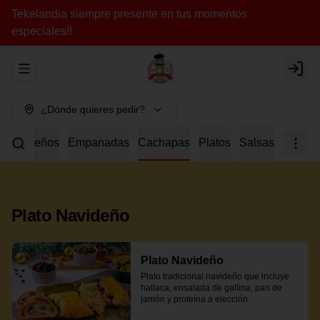
Tekelandia siempre presente en tus momentos
especiales!!
Abrir menu de navegación
Login
¿Dónde quieres pedir?
a
Tequeños
Empanadas
Cachapas
Platos
Salsas
Plato Navideño
Plato Navideño
Plato tradicional navideño que incluye 
hallaca, ensalada de gallina, pan de 
jamón y proteína a elección.