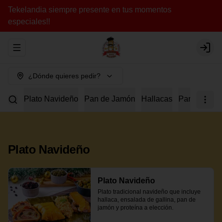
Tekelandia siempre presente en tus momentos
especiales!!
Abrir menu de navegación
Login
¿Dónde quieres pedir?
Plato Navideño
Pan de Jamón
Hallacas
Para Compar
Plato Navideño
Plato Navideño
Plato tradicional navideño que incluye 
hallaca, ensalada de gallina, pan de 
jamón y proteína a elección.