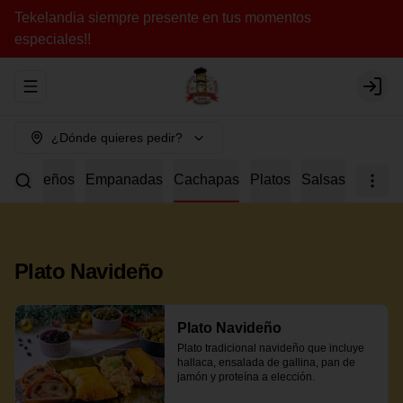
Tekelandia siempre presente en tus momentos
especiales!!
Abrir menu de navegación
Login
¿Dónde quieres pedir?
a
Tequeños
Empanadas
Cachapas
Platos
Salsas
Plato Navideño
Plato Navideño
Plato tradicional navideño que incluye 
hallaca, ensalada de gallina, pan de 
jamón y proteína a elección.