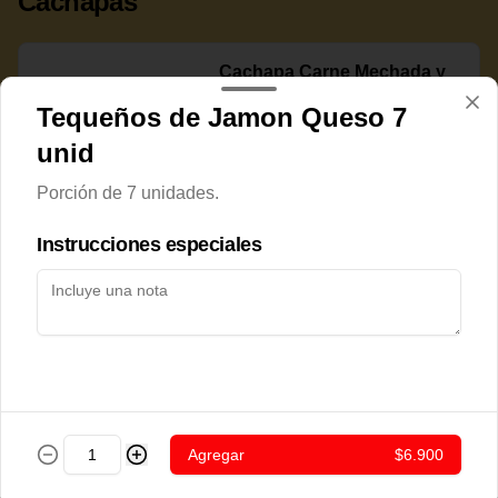
Cachapas
Cachapa Carne Mechada y
Queso Rallado
Tequeños de Jamon Queso 7
unid
Porción de 7 unidades.
$7.800
Instrucciones especiales
Cachapa Cerdo Frito
$7.800
Agregar
$6.900
Cachapa Chorizo