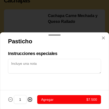
Cachapas
Cachapa Carne Mechada y
Queso Rallado
Pasticho
$7.800
Instrucciones especiales
Cachapa Cerdo Frito
$7.800
Agregar
$7.500
Cachapa Chorizo