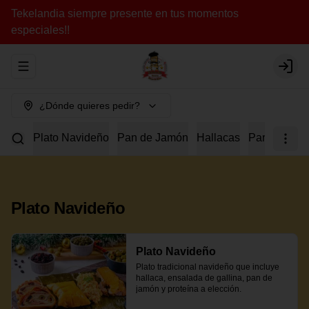
Tekelandia siempre presente en tus momentos
especiales!!
Abrir menu de navegación
Login
¿Dónde quieres pedir?
Plato Navideño
Pan de Jamón
Hallacas
Para Compar
Plato Navideño
Plato Navideño
Plato tradicional navideño que incluye 
hallaca, ensalada de gallina, pan de 
jamón y proteína a elección.