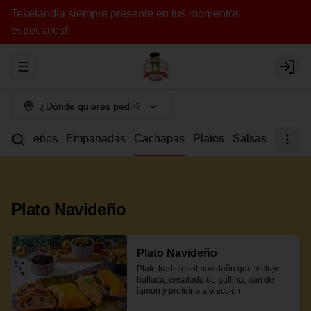
Tekelandia siempre presente en tus momentos
especiales!!
Abrir menu de navegación
Login
¿Dónde quieres pedir?
a
Tequeños
Empanadas
Cachapas
Platos
Salsas
Plato Navideño
Plato Navideño
Plato tradicional navideño que incluye 
hallaca, ensalada de gallina, pan de 
jamón y proteína a elección.