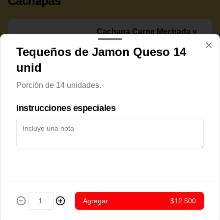
Cachapas
Cachapa Carne Mechada y
Queso Rallado
Tequeños de Jamon Queso 14
unid
Porción de 14 unidades.
$7.800
Instrucciones especiales
Cachapa Cerdo Frito
$7.800
Agregar
$12.500
Cachapa Chorizo