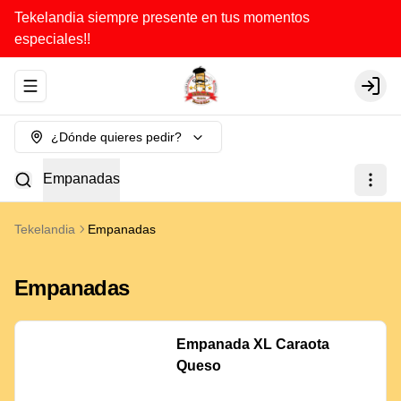
Tekelandia siempre presente en tus momentos
especiales!!
Abrir menu de navegación
Login
¿Dónde quieres pedir?
Empanadas
Tekelandia
Empanadas
Empanadas
Empanada XL Caraota
Queso