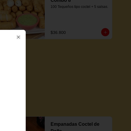
Combo 8
100 Tequeños tipo coctel + 5 salsas.
$36.800
Close
Empanadas Coctel de