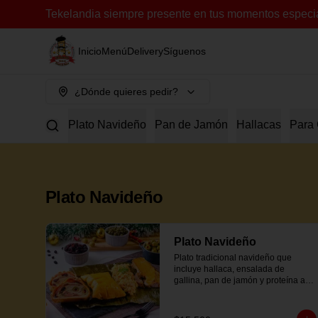
Tekelandia siempre presente en tus momentos especia
Inicio
Menú
Delivery
Síguenos
¿Dónde quieres pedir?
Plato Navideño
Pan de Jamón
Hallacas
Para 
Plato Navideño
Plato Navideño
Plato tradicional navideño que 
incluye hallaca, ensalada de 
gallina, pan de jamón y proteína a 
elección.