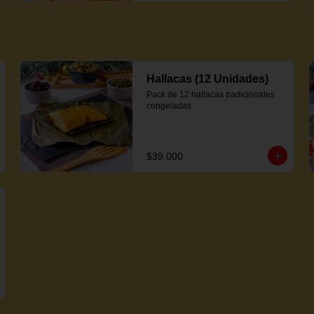
Hallacas (12 Unidades)
Pack de 12 hallacas tradicionales 
congeladas.
$39.000