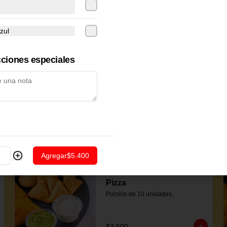
Carne
Porción de 10 unidades.
zul
$5.600
cciones especiales
Mandocas (5 Unidades)
$5.000
Agregar
$5.400
Pastelitos Coctel de
Pizza
Porción de 10 unidades.
$3.500