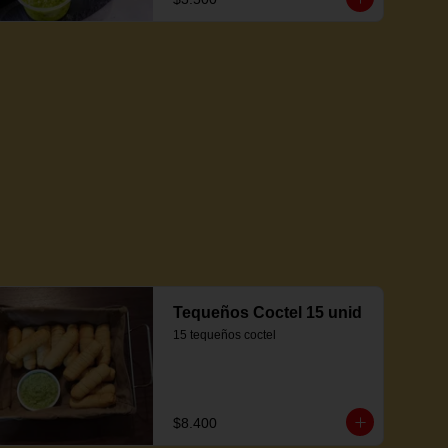
Tequeños Coctel 15 unid
15 tequeños coctel
$8.400