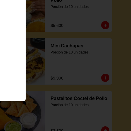
Pollo
Porción de 10 unidades.
$5.600
Mini Cachapas
Porción de 10 unidades.
$9.990
Pastelitos Coctel de Pollo
Porción de 10 unidades.
$3.500