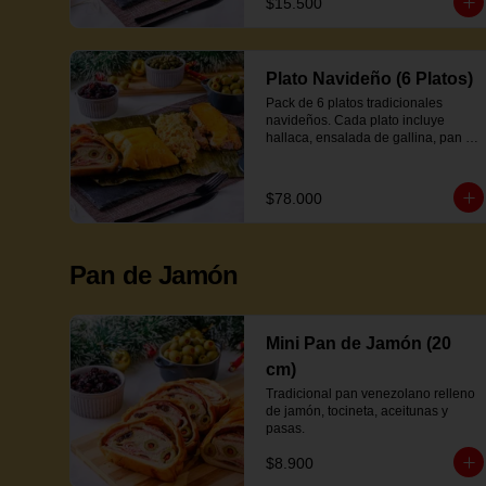
$15.500
Plato Navideño (6 Platos)
Pack de 6 platos tradicionales 
navideños. Cada plato incluye 
hallaca, ensalada de gallina, pan de 
jamón y proteína a elección.
$78.000
Pan de Jamón
Mini Pan de Jamón (20
cm)
Tradicional pan venezolano relleno 
de jamón, tocineta, aceitunas y 
pasas.
$8.900