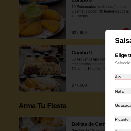
Combo 6
10 Empanadas medianas (4 queso, 
3 carne, 3 pollo), 30 tequeños coctel 
+ 3 salsas.
$23.900
Sals
Combo 9
Elige 
60 Tequeños tipo coctel, 30 
Seleccio
empanadas medianas (10 queso, 
10 carne, 10 pollo), 10 mandocas, 
10 minicachapas y 5 salsas.
Ajo
$77.600
Natá
Arma Tu Fiesta
Guasac
Picante
Bolitas de Carne
Porción de 10 unidades.