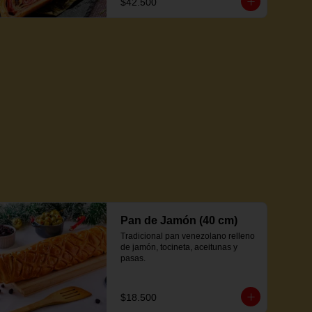
$42.500
Pan de Jamón (40 cm)
Tradicional pan venezolano relleno 
de jamón, tocineta, aceitunas y 
pasas.
$18.500