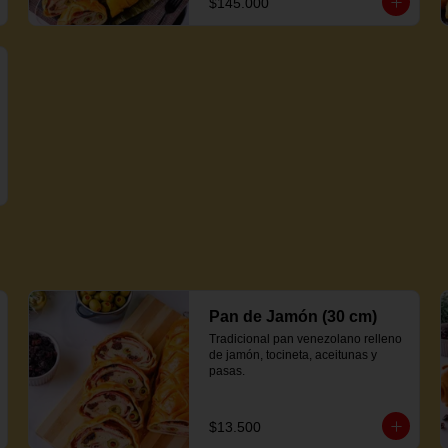
$145.000
Pan de Jamón (30 cm)
Tradicional pan venezolano relleno 
de jamón, tocineta, aceitunas y 
pasas.
$13.500