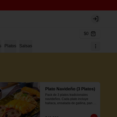
Login
$0
s
Platos
Salsas
Plato Navideño (3 Platos)
Pack de 3 platos tradicionales 
navideños. Cada plato incluye 
hallaca, ensalada de gallina, pan de 
jamón y proteína a elección.