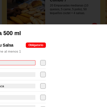
Combo 7
20 Empanadas medianas (10 
quesos, 5 carne, 5 pollo), 50 
tequeños coctel + 4 salsas.
$41.800
a 500 ml
tu Salsa
Obligatorio
ne al menos 1
aca
Empanadas Coctel de