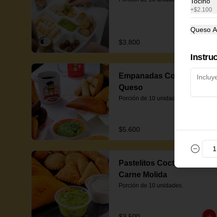
Tocino
+
$2.100
Queso A
$3.800
Instru
Empanadas Coctel de
Queso
Porción de 10 unidades.
$5.600
Pastelitos Coctel de
Carne Molida
Porción de 10 unidades.
$3.500