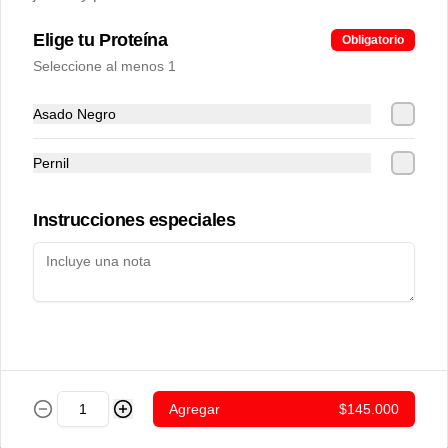
Cachapas
Elige tu Proteína
Obligatorio
Cachapa Carne Mechada y
Seleccione al menos 1
Queso Rallado
Asado Negro
Pernil
$7.800
Instrucciones especiales
Cachapa Cerdo Frito
$7.800
Agregar
$145.000
Cachapa Chorizo