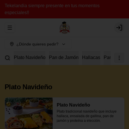
Tekelandia siempre presente en tus momentos
especiales!!
Abrir menu de navegación
Login
¿Dónde quieres pedir?
Plato Navideño
Pan de Jamón
Hallacas
Para Compar
Plato Navideño
Plato Navideño
Plato tradicional navideño que incluye 
hallaca, ensalada de gallina, pan de 
jamón y proteína a elección.