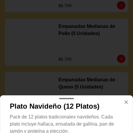
$6.700
Empanadas Medianas de
Pollo (5 Unidades)
$6.700
Empanadas Medianas de
Queso (5 Unidades)
Plato Navideño (12 Platos)
$6.700
Pack de 12 platos tradicionales navideños. Cada
plato incluye hallaca, ensalada de gallina, pan de
jamón y proteína a elección.