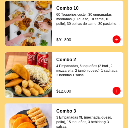
Combo 10
60 Tequeños coctel, 30 empanadas 
medianas (10 queso, 10 carne, 10 
pollo), 30 bolitas de carne, 30 pastelitos 
coctel variados, 20 mandocas + 250ml 
de salsa.
$91.800
Combo 2
4 Empanadas, 6 tequeños (2 trad., 2 
mozzarella, 2 jamón queso), 1 cachapa, 
2 bebidas + salsa.
$12.800
Combo 3
3 Empanadas XL (mechada, queso, 
pollo), 15 tequeños, 3 bebidas y 3 
salsas.