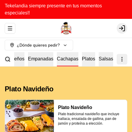
Tekelandia siempre presente en tus momentos
especiales!!
Abrir menu de navegación
Login
¿Dónde quieres pedir?
a
Tequeños
Empanadas
Cachapas
Platos
Salsas
Plato Navideño
Plato Navideño
Plato tradicional navideño que incluye 
hallaca, ensalada de gallina, pan de 
jamón y proteína a elección.