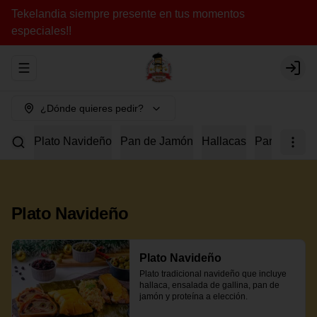
Tekelandia siempre presente en tus momentos
especiales!!
Abrir menu de navegación
Login
¿Dónde quieres pedir?
Plato Navideño
Pan de Jamón
Hallacas
Para Compar
Plato Navideño
Plato Navideño
Plato tradicional navideño que incluye 
hallaca, ensalada de gallina, pan de 
jamón y proteína a elección.