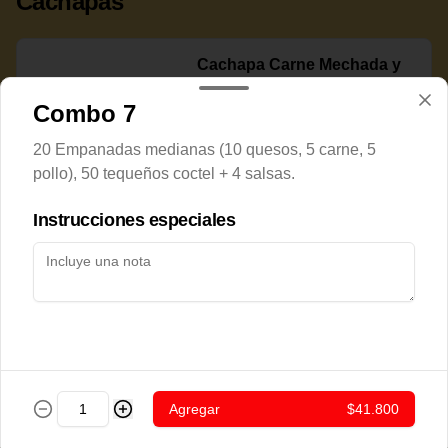
Cachapas
Cachapa Carne Mechada y
Queso Rallado
Combo 7
20 Empanadas medianas (10 quesos, 5 carne, 5
pollo), 50 tequeños coctel + 4 salsas.
$7.800
Instrucciones especiales
Cachapa Cerdo Frito
$7.800
Agregar
$41.800
Cachapa Chorizo