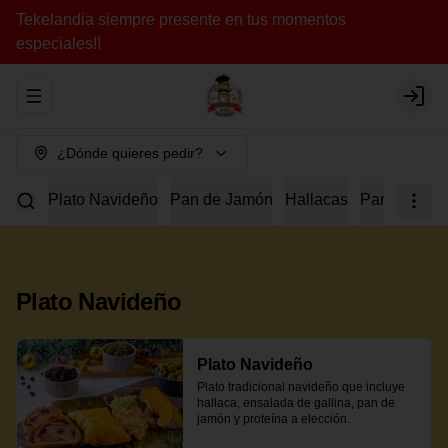
Tekelandia siempre presente en tus momentos
especiales!!
Abrir menu de navegación
Login
¿Dónde quieres pedir?
Plato Navideño
Pan de Jamón
Hallacas
Para Compar
Plato Navideño
Plato Navideño
Plato tradicional navideño que incluye 
hallaca, ensalada de gallina, pan de 
jamón y proteína a elección.