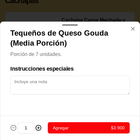
Cachapas
Cachapa Carne Mechada y
Queso Rallado
Tequeños de Queso Gouda
(Media Porción)
Porción de 7 unidades.
$7.800
Instrucciones especiales
Cachapa Cerdo Frito
$7.800
Agregar
$3.900
Cachapa Chorizo